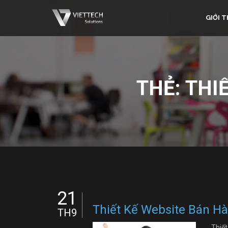
GIỚI T
THẺ:
THI
21
Thiết Kế Website Bán Hà
TH9
Thiết