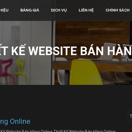
HIỆU
BẢNG GIÁ
DỊCH VỤ
LIÊN HỆ
CHÍNH SÁCH
ẾT KẾ WEBSITE BÁN HÀ
ng Online
 Kế Website Bán Hàng Online Thiết Kế Website Bán Hàng Online: