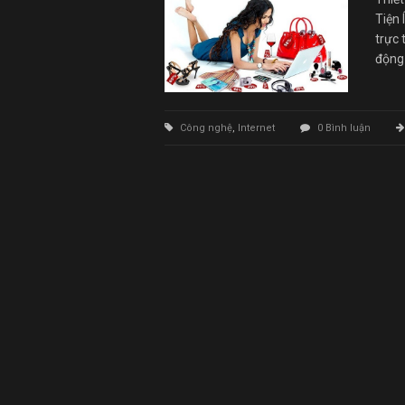
Tiện 
trực 
động 
Công nghệ
,
Internet
0 Bình luận