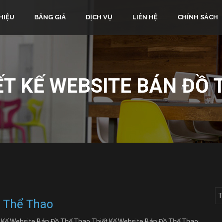
HIỆU
BẢNG GIÁ
DỊCH VỤ
LIÊN HỆ
CHÍNH SÁCH
ẾT KẾ WEBSITE BÁN ĐỒ 
ồ Thể Thao
t Kế Website Bán Đồ Thể Thao Thiết Kế Website Bán Đồ Thể Thao: