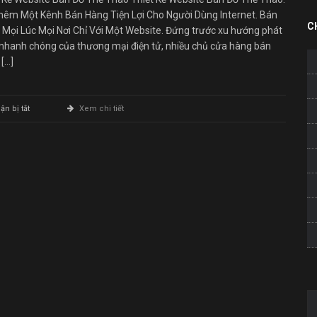
Thêm Một Kênh Bán Hàng Tiện Lợi Cho Người Dùng Internet. Bán
C
 Mọi Lúc Mọi Nơi Chỉ Với Một Website. Đứng trước xu hướng phát
 nhanh chóng của thương mại điện tử, nhiều chủ cửa hàng bán
[…]
ở
n bị tắt
Xem chi tiết
Thiết
Kế
Website
Bán
Đồ
Thể
Thao