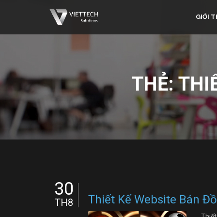
GIỚI T
THẺ:
THI
30
Thiết Kế Website Bán Đ
TH8
Thiế