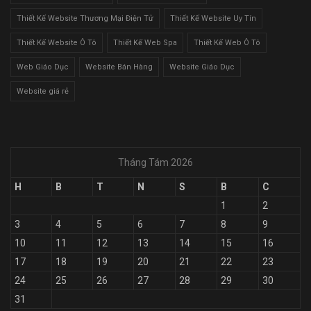
Thiết Kế Website Thương Mại Điện Tử
Thiết Kế Website Uy Tín
Thiết Kế Website Ô Tô
Thiết Kế Web Spa
Thiết Kế Web Ô Tô
Web Giáo Dục
Website Bán Hàng
Website Giáo Dục
Website giá rẻ
Tháng Tám 2026
H
B
T
N
S
B
C
1
2
3
4
5
6
7
8
9
10
11
12
13
14
15
16
17
18
19
20
21
22
23
24
25
26
27
28
29
30
31