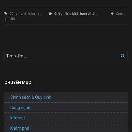
ở
Công nghệ
,
Internet
Chức năng bình luận bị tắt
Xem
Thiết
chi tiết
Kế
Website
Quản
Lý
Bán
Hàng
CHUYÊN MỤC
Chính sách & Quy định
Công nghệ
Internet
Khám phá