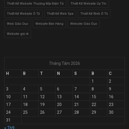
Thiết Kế Website Thương Mại Điện Tử
Thiết Kế Website Uy Tín
Thiết Kế Website Ô Tô
Thiết Kế Web Spa
Thiết Kế Web Ô Tô
Web Giáo Dục
Website Bán Hàng
Website Giáo Dục
Website giá rẻ
Tháng Tám 2026
H
B
T
N
S
B
C
1
2
3
4
5
6
7
8
9
10
11
12
13
14
15
16
17
18
19
20
21
22
23
24
25
26
27
28
29
30
31
« Th9