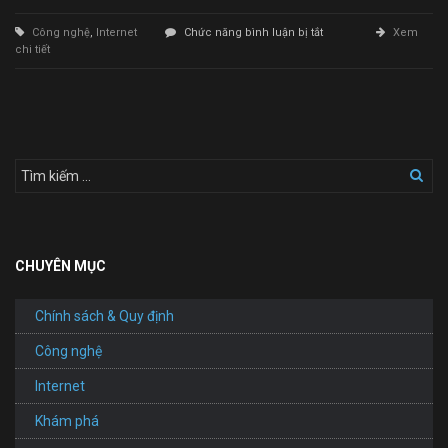
ở
Công nghệ
,
Internet
Chức năng bình luận bị tắt
Xem
Thiết
chi tiết
Kế
Website
Nhôm
Kính
Cửa
Cuốn
CHUYÊN MỤC
Chính sách & Quy định
Công nghệ
Internet
Khám phá