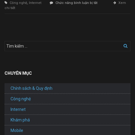
ở
Công nghệ
,
Internet
Chức năng bình luận bị tắt
Xem
Thiết
chi tiết
Kế
Website
Lắp
Đặt
Camera
CHUYÊN MỤC
Chính sách & Quy định
Công nghệ
Internet
Khám phá
Mobile