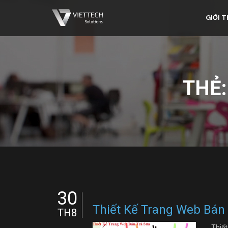
GIỚI T
THẺ
30
Thiết Kế Trang Web Bán
TH8
Thiế