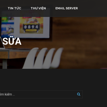
TIN TỨC
THƯ VIỆN
EMAIL SERVER
À SỮA