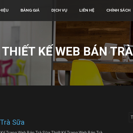
HIỆU
BẢNG GIÁ
DỊCH VỤ
LIÊN HỆ
CHÍNH SÁCH
:
THIẾT KẾ WEB BÁN TR
 Trà Sữa
t Kế Trang Web Bán Trà Sữa Thiết Kế Trang Web Bán Trà