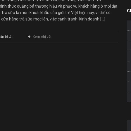
hình thức quảng bá thương hiệu và phục vụ khách hàng ở mọi địa
C
 Trà sữa là món khoái khẩu của giới trẻ Việt hiện nay, vì thế có
 cửa hàng trà sữa mọc lên, việc cạnh tranh kinh doanh […]
ở
n bị tắt
Xem chi tiết
Thiết
Kế
Trang
Web
Bán
Trà
Sữa