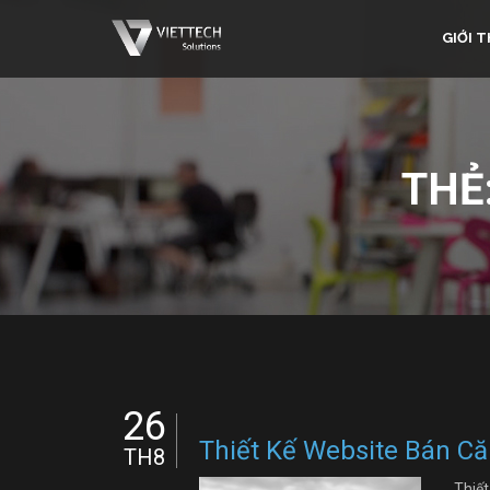
GIỚI T
THẺ
26
Thiết Kế Website Bán C
TH8
Thiết