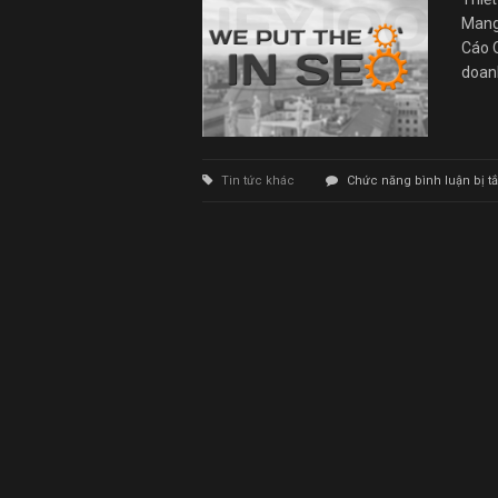
Mang
Cáo O
doanh
Tin tức khác
Chức năng bình luận bị tắ