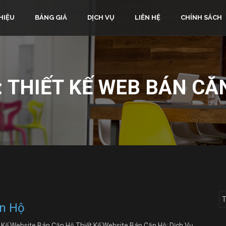
HIỆU
BẢNG GIÁ
DỊCH VỤ
LIÊN HỆ
CHÍNH SÁCH
:
THIẾT KẾ WEB BÁN CĂ
ăn Hộ
 Kế Website Bán Căn Hộ Thiết Kế Website Bán Căn Hộ: Dịch Vụ