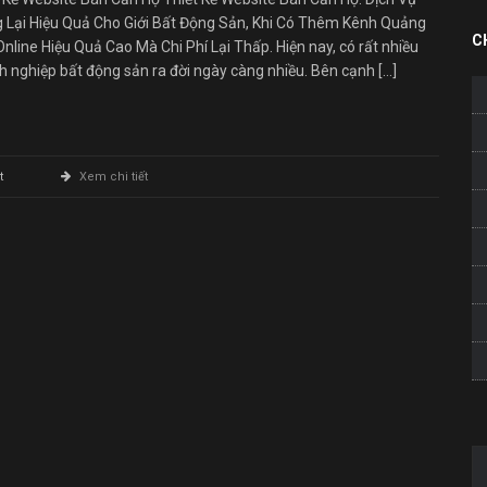
 Lại Hiệu Quả Cho Giới Bất Động Sản, Khi Có Thêm Kênh Quảng
C
nline Hiệu Quả Cao Mà Chi Phí Lại Thấp. Hiện nay, có rất nhiều
 nghiệp bất động sản ra đời ngày càng nhiều. Bên cạnh […]
ở
t
Xem chi tiết
Thiết
Kế
Website
Bán
Căn
Hộ