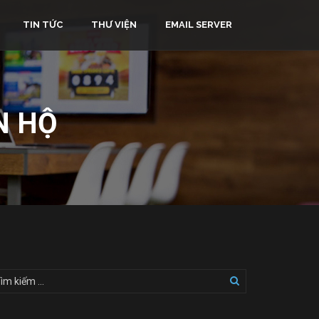
TIN TỨC
THƯ VIỆN
EMAIL SERVER
N HỘ