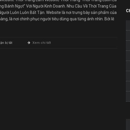
ếng Bánh Ngọt” Với Người Kinh Doanh. Nhu Cầu Về Thời Trang Của
C
Người Luôn Luôn Bất Tận. Website là nơi trưng bày sản phẩm của
àng, là nơi chinh phục người tiêu dùng qua từng ánh nhìn. Bởi lẽ
ở
n bị tắt
Xem chi tiết
Làm
Website
Thời
Trang