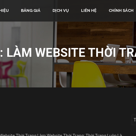
HIỆU
BẢNG GIÁ
DỊCH VỤ
LIÊN HỆ
CHÍNH SÁCH
:
LÀM WEBSITE THỜI T
Website Thời Trang Làm Website Thời Trang: Thời Trang Luôn Là