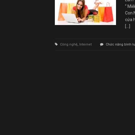
” Mi
Con 
cửa h
[…]
Công nghệ
,
Internet
Chức năng bình luậ