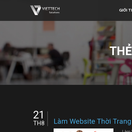
GIỚI T
THẺ
21
Làm Website Thời Trang
TH8
Làm 