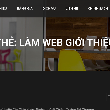
HIỆU
BẢNG GIÁ
DỊCH VỤ
LIÊN HỆ
CHÍNH SÁCH
THẺ:
LÀM WEB GIỚI THIỆ
Website Giới Thiệu Làm Website Giới Thiệu: Quảng Bá Thương