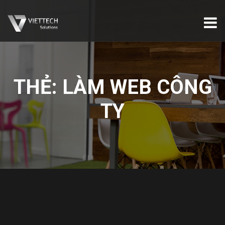
THẺ:
LÀM WEB CÔNG
TY