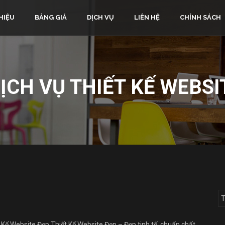
HIỆU
BẢNG GIÁ
DỊCH VỤ
LIÊN HỆ
CHÍNH SÁCH
ỊCH VỤ THIẾT KẾ WEBSI
 Kế Website Đẹp Thiết Kế Website Đẹp – Đẹp tinh tế, chuẩn chất