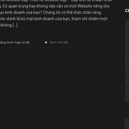
. Có quan trọng hay không việc cần có một Website riêng cho
C
vực kinh doanh của bạn? Chúng tôi có thể chắc chắn rằng,
ite chính là bộ mặt kinh doanh của bạn, thậm chí chiếm một
 không […]
ở
ăng bình luận bị tắt
Xem chi tiết
Thiết
Kế
Website
Đẹp