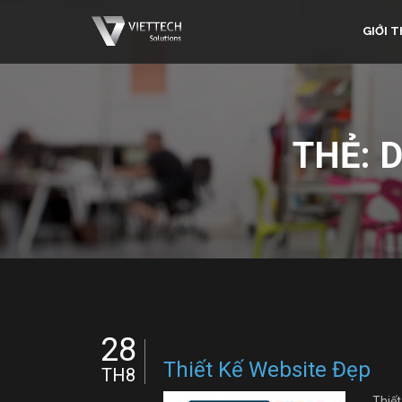
GIỚI T
THẺ:
D
28
Thiết Kế Website Đẹp
TH8
Thiết