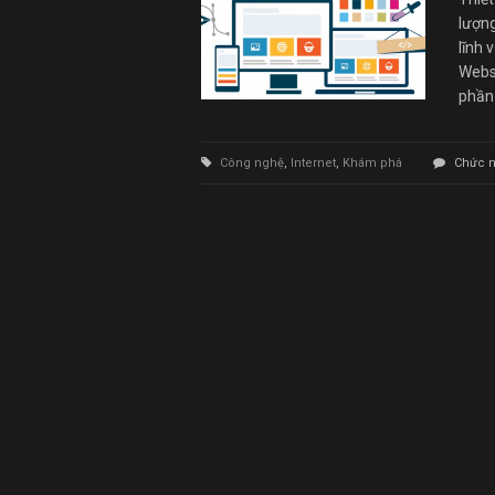
lượng
lĩnh 
Webs
phần
Công nghệ
,
Internet
,
Khám phá
Chức n