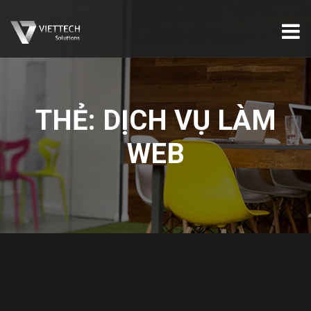
THẺ:
DỊCH VỤ LÀM
WEB