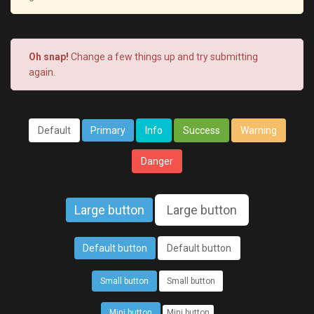
Oh snap!
Change a few things up and try submitting
again.
Default
Primary
Info
Success
Warning
Danger
Large button
Large button
Default button
Default button
Small button
Small button
Mini button
Mini button