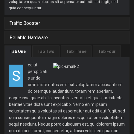
voluptatem quia voluptas sit aspernatur aut odit aut fugit, sed
quia consequuntur.
Traffic Booster
Reliable Hardware
Tab One
Tab Two
Tab Three
Tab Four
ed ut
S
perspiciati
s unde
omnis iste natus error sit voluptatem accusantium
doloremque laudantium, totam rem aperiam,
eaque ipsa quae ab illo inventore veritatis et quasi architecto
beatae vitae dicta sunt explicabo. Nemo enim ipsam
voluptatem quia voluptas sit aspernatur aut odit aut fugit, sed
quia consequuntur magni dolores eos qui ratione voluptatem
sequi nesciunt. Neque porro quisquam est, qui dolorem ipsum
quia dolor sit amet, consectetur, adipisci velit, sed quia non