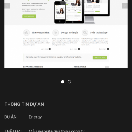
THÔNG TIN DỰ ÁN
DỰ ÁN:
Energy
THỂ LOẠI:
Mẫu website giới thiệu công ty